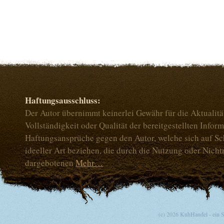
Haftungsausschluss:
Der Autor übernimmt keinerlei Gewähr für die Aktualität
Vollständigkeit oder Qualität der bereitgestellten Infor
Haftungsansprüche gegen den Autor, welche sich auf Sc
ideeller Art beziehen, die durch die Nutzung oder Nich
dargebotenen
Mehr…
(c) 2026 KuhHandel - ein 