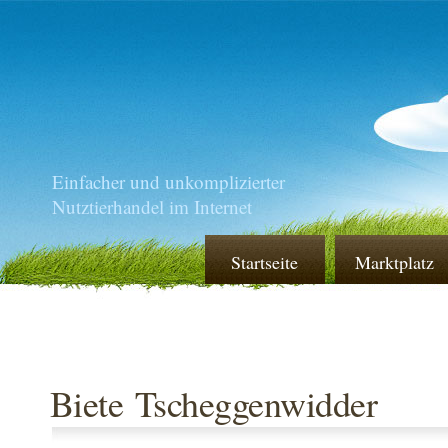
Einfacher und unkomplizierter
Nutztierhandel im Internet
Startseite
Marktplatz
Biete Tscheggenwidder