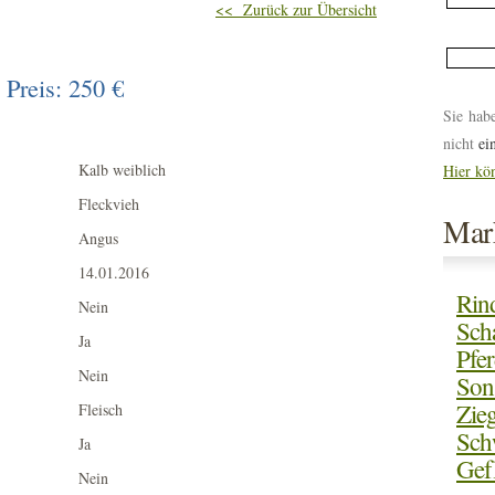
<< Zurück zur Übersicht
Preis: 250 €
Sie hab
nicht
ei
Kalb weiblich
Hier kön
Fleckvieh
Mark
Angus
14.01.2016
Rin
Nein
Sch
Ja
Pfe
Nein
Son
Zie
Fleisch
Sch
Ja
Gef
Nein