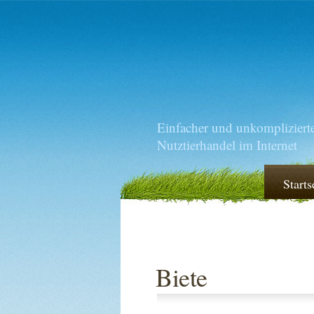
Einfacher und unkompliziert
Nutztierhandel im Internet
Starts
Biete