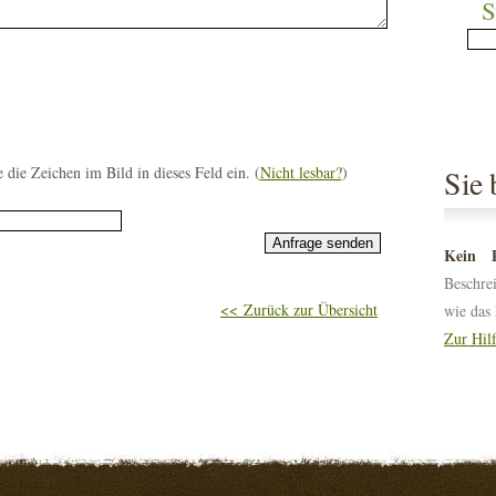
S
e die Zeichen im Bild in dieses Feld ein. (
Nicht lesbar?
)
Sie 
Kein P
Beschre
<< Zurück zur Übersicht
wie das 
Zur Hil