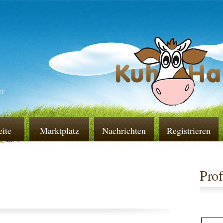
er
eite
Marktplatz
Nachrichten
Registrieren
Prof