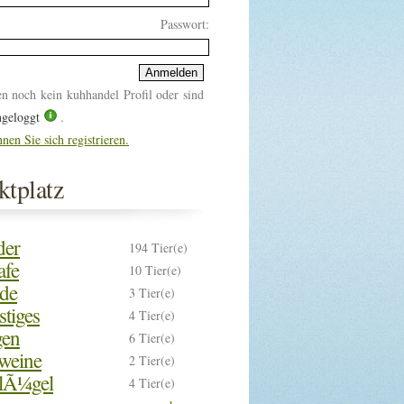
Passwort:
en noch kein kuhhandel Profil oder sind
ngeloggt
.
nen Sie sich registrieren.
tplatz
der
194 Tier(e)
afe
10 Tier(e)
rde
3 Tier(e)
stiges
4 Tier(e)
gen
6 Tier(e)
weine
2 Tier(e)
lÃ¼gel
4 Tier(e)