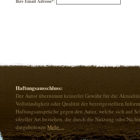
Ihre Email Adresse*
:
Haftungsausschluss:
Der Autor übernimmt keinerlei Gewähr für die Aktualität
Vollständigkeit oder Qualität der bereitgestellten Infor
Haftungsansprüche gegen den Autor, welche sich auf Sc
ideeller Art beziehen, die durch die Nutzung oder Nich
dargebotenen
Mehr…